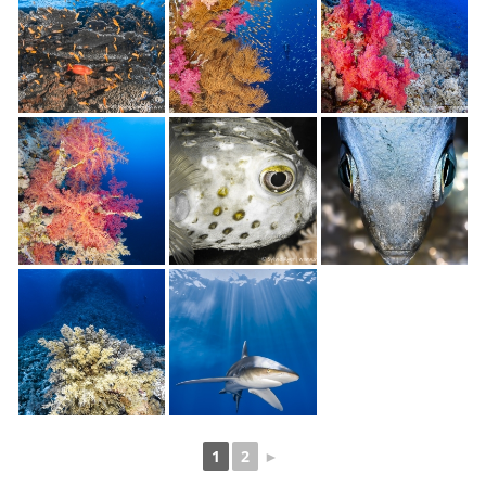
1
2
►